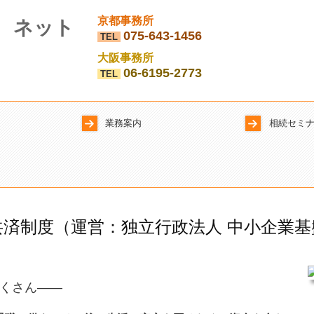
京都事務所
075-643-1456
TEL
大阪事務所
06-6195-2773
TEL
業務案内
相続セミ
フのご紹介
セカンドオピニオン
経営計画
決算診断
共済制度（運営：独立行政法人 中小企業基
くさん――