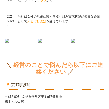
5/12/
た、リンクは
こちら
から
1
202
当社は女性の活躍に関する取り組み実施状況が優良な企業
5/1/3
として
えるぼし認定
を受けています！
1
＼
経営のことで悩んだら以下にご連
絡ください
／
京都事務所
〒612-0051 京都市伏見区墨染町741番地
梅本ビル１階