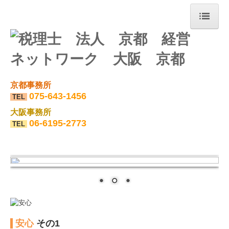
ホーム
会社概要
京都事務所
所長・スタッフのご紹介
075-643-1456
TEL
業務案内
大阪事務所
06-6195-2773
TEL
セカンドオピニオン
経営計画
決算診断
相続セミナー
令和8年9月開催相続セミナー
安心
その1